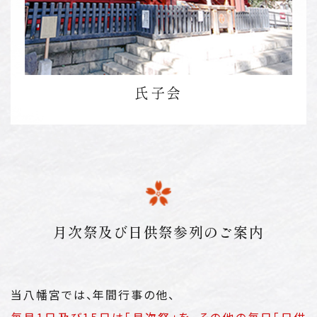
氏子会
月次祭及び日供祭参列のご案内
当八幡宮では、年間行事の他、
毎月1日及び15日は「月次祭」を、その他の毎日「日供