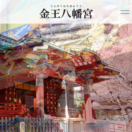
HOME
金王八幡宮について
年間行事
ご利益
ご祈祷
結婚式
氏子会
祈祷お申込み
アクセス
English