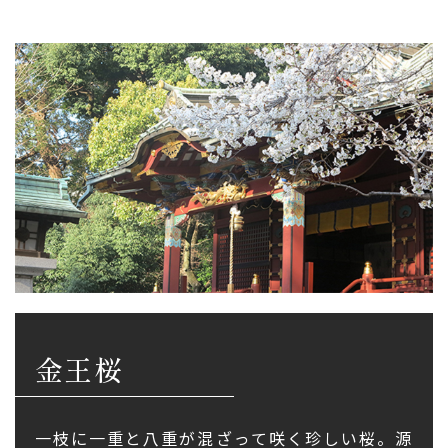
金王桜
一枝に一重と八重が混ざって咲く珍しい桜。源