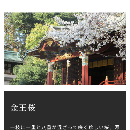
金王桜
一枝に一重と八重が混ざって咲く珍しい桜。源