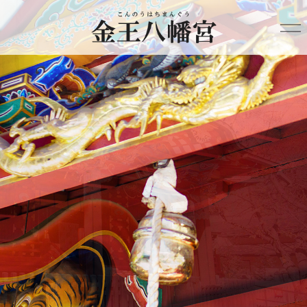
HOME
金王八幡宮について
年間行事
ご利益
ご祈祷
結婚式
氏子会
祈祷お申込み
アクセス
English