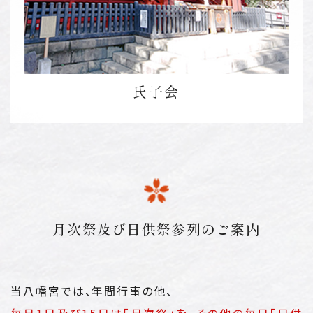
氏子会
月次祭及び日供祭参列のご案内
当八幡宮では、年間行事の他、
毎月1日及び15日は「月次祭」を、その他の毎日「日供