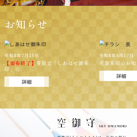
お知らせ
令和8年4月17日
令和8年1月1日
朱
花御朱印のお知らせ
神さまをお祀
詳細
詳細