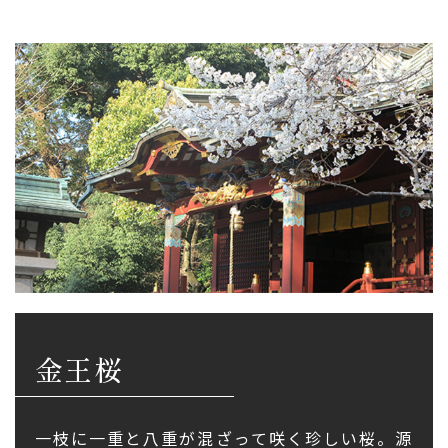
金王桜
一枝に一重と八重が混ざって咲く珍しい桜。源