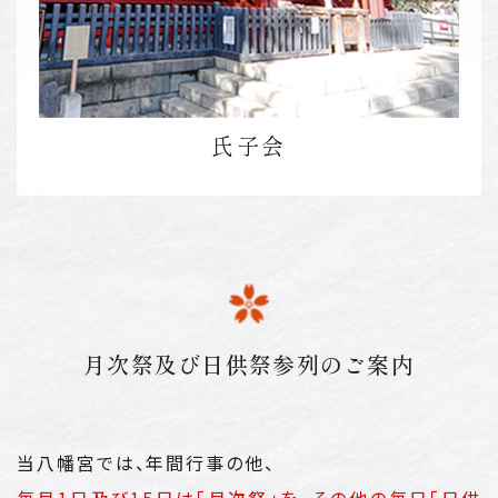
氏子会
月次祭及び日供祭参列のご案内
当八幡宮では、年間行事の他、
毎月1日及び15日は「月次祭」を、その他の毎日「日供