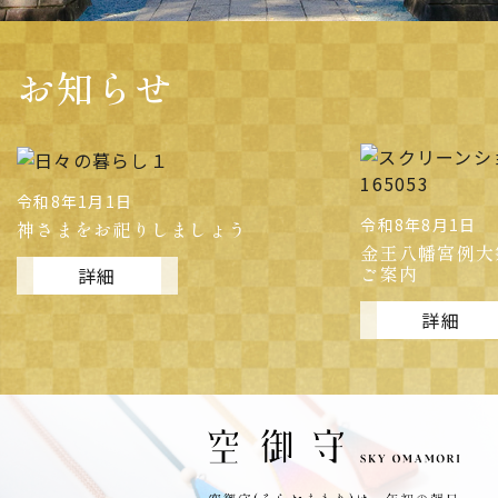
お知らせ
令和8年8月1日
NEW
令和8年8月1日
金王八幡宮例大祭 並びに 神賑行事の
令和8年 熊本
ご案内
願い
詳細
詳細