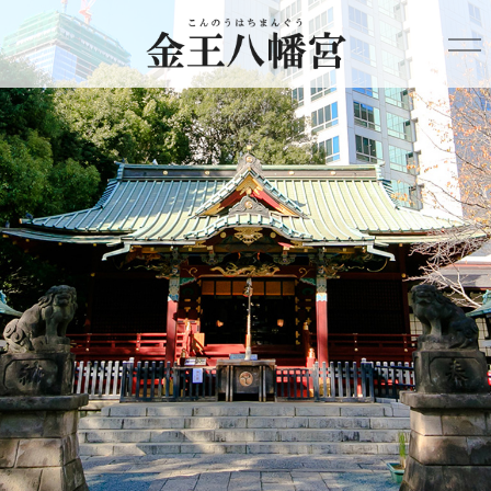
HOME
金王八幡宮について
年間行事
ご利益
ご祈祷
結婚式
氏子会
祈祷お申込み
アクセス
English